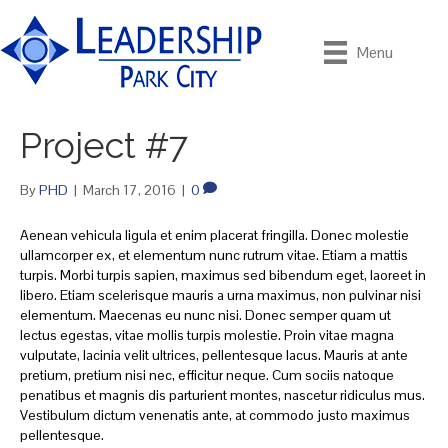
Menu
Project #7
By
PHD
|
March 17, 2016
|
0
Aenean vehicula ligula et enim placerat fringilla. Donec molestie
ullamcorper ex, et elementum nunc rutrum vitae. Etiam a mattis
turpis. Morbi turpis sapien, maximus sed bibendum eget, laoreet in
libero. Etiam scelerisque mauris a urna maximus, non pulvinar nisi
elementum. Maecenas eu nunc nisi. Donec semper quam ut
lectus egestas, vitae mollis turpis molestie. Proin vitae magna
vulputate, lacinia velit ultrices, pellentesque lacus. Mauris at ante
pretium, pretium nisi nec, efficitur neque. Cum sociis natoque
penatibus et magnis dis parturient montes, nascetur ridiculus mus.
Vestibulum dictum venenatis ante, at commodo justo maximus
pellentesque.