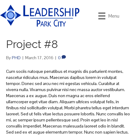
Menu
Project #8
By
PHD
|
March 17, 2016
|
0
Cum sociis natoque penatibus et magnis dis parturient montes,
nascetur ridiculus mus. Maecenas dapibus lorem in volutpat
tempor. Donec sed arcu nec mi egestas vehicula. Curabitur at
viverra nulla. Vivamus pulvinar nisi nec massa auctor vestibulum.
Maecenas a ex augue. Duis non magna ac eros eleifend
ullamcorper eget vitae diam. Aliquam ultrices volutpat felis, in
finibus nisl sollicitudin volutpat. Morbi pharetra tellus eget interdum
laoreet. Sed ut felis vitae lectus posuere lobortis. Nunc convallis leo
mi, ac semper ipsum pellentesque sed. Proin eget leo in nisl
convallis imperdiet. Maecenas malesuada laoreet odio in blandit.
Sed sed ex et augue elementum tempor. Nunc non sapien lectus.